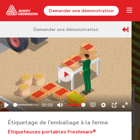
Demander une démonstration
Demander une démonstration
Play
00:09
Play
Mute
Enable
Settings
PIP
Enter
captions
fullscr
Étiquetage de l’emballage à la ferme
Étiqueteuses portables Freshmarx
®
Cliquer et faire