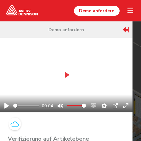
Demo anfordern
Demo anfordern
Play
00:04
Play
Mute
Enable
Settings
PIP
Enter
captions
fullscr
Verifizierung auf Artikelebene
Zum Entdecken