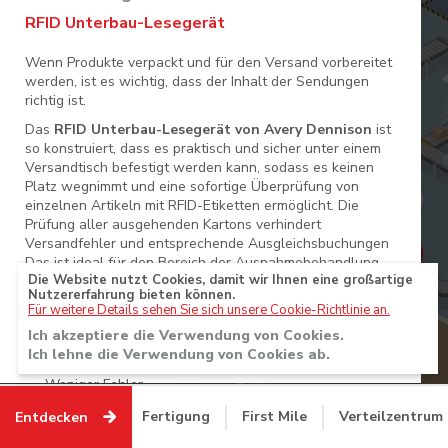
klicken und ziehen
RFID Unterbau-Lesegerät
Zurück
Weiter
Wenn Produkte verpackt und für den Versand vorbereitet
werden, ist es wichtig, dass der Inhalt der Sendungen
richtig ist.
•
•
•
•
•
Das
RFID Unterbau-Lesegerät von Avery Dennison
ist
so konstruiert, dass es praktisch und sicher unter einem
Versandtisch befestigt werden kann, sodass es keinen
Platz wegnimmt und eine sofortige Überprüfung von
einzelnen Artikeln mit RFID-Etiketten ermöglicht. Die
Prüfung aller ausgehenden Kartons verhindert
Versandfehler und entsprechende Ausgleichsbuchungen
Das ist ideal für den Bereich der Ausnahmebehandlung
Die Website nutzt Cookies, damit wir Ihnen eine großartige
Nutzererfahrung bieten können.
Vorteile:
Für weitere Details sehen Sie sich unsere Cookie-Richtlinie an.
Ich akzeptiere die Verwendung von Cookies.
Weniger Arbeitsaufwand
Ich lehne die Verwendung von Cookies ab.
Weniger Fehler
Fertigung
First Mile
Verteilzentrum
Entdecken
Verbesserte Bestandsgenauigkeit, Transparenz und
verbesserter Diebstahlschutz