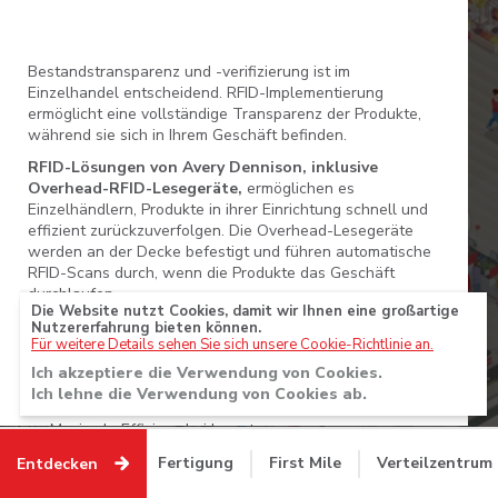
klicken und ziehen
Zurück
Weiter
Bestandstransparenz und -verifizierung ist im
Einzelhandel entscheidend. RFID-Implementierung
ermöglicht eine vollständige Transparenz der Produkte,
•
•
•
•
•
während sie sich in Ihrem Geschäft befinden.
RFID-Lösungen von Avery Dennison, inklusive
Overhead-RFID-Lesegeräte,
ermöglichen es
Einzelhändlern, Produkte in ihrer Einrichtung schnell und
effizient zurückzuverfolgen. Die Overhead-Lesegeräte
werden an der Decke befestigt und führen automatische
RFID-Scans durch, wenn die Produkte das Geschäft
durchlaufen.
Die Website nutzt Cookies, damit wir Ihnen eine großartige
Nutzererfahrung bieten können.
Für weitere Details sehen Sie sich unsere Cookie-Richtlinie an.
Vorteile:
Ich akzeptiere die Verwendung von Cookies.
Sekundenschnelle Inventur
Ich lehne die Verwendung von Cookies ab.
Maximale Effizienz bei Inventuren
Fertigung
First Mile
Verteilzentrum
Entdecken
Reduzierte Personalkosten und damit verbundene
Kosten