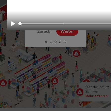
Zum Entdecken
klicken und ziehen
Play
Zurück
Weiter
•
•
•
•
•
Diebstahlschutz -
Skimmer
Mehr erfahren