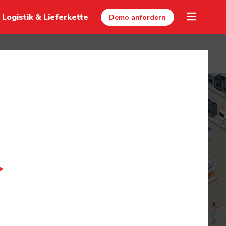
Logistik & Lieferkette
Demo anfordern
Play